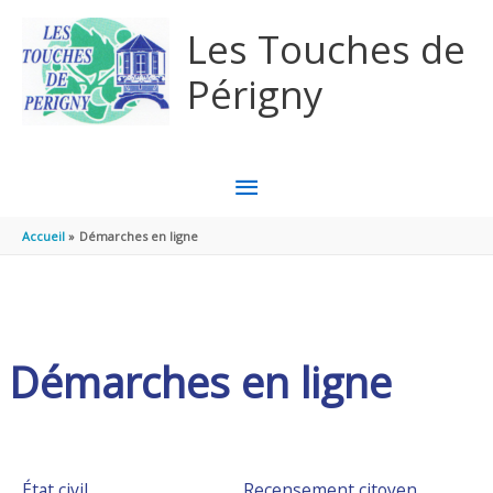
Aller au contenu
Aller au pied de page
Les Touches de
Périgny
MENU
PRINCIPAL
Accueil
Démarches en ligne
Démarches en ligne
État civil
Recensement citoyen