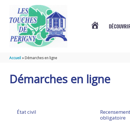
Aller au contenu
Aller au pied de page
DÉCOUVRIR
VOTRE
COMMUNE
Accueil
Démarches en ligne
DES
Démarches en ligne
TOUCHES
DE
État civil
Recensement
obligatoire
PÉRIGNY