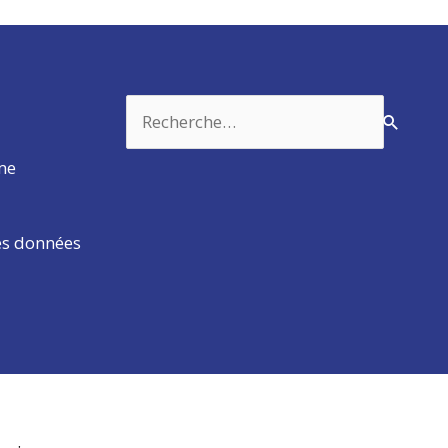
Rechercher :
rme
es données