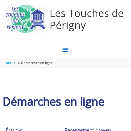
Aller au contenu
Aller au pied de page
Les Touches de
Périgny
MENU
PRINCIPAL
Accueil
Démarches en ligne
Démarches en ligne
État civil
Recensement citoyen