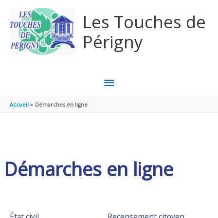
Aller au contenu
Aller au pied de page
Les Touches de
Périgny
MENU
PRINCIPAL
Accueil
Démarches en ligne
Démarches en ligne
État civil
Recensement citoyen