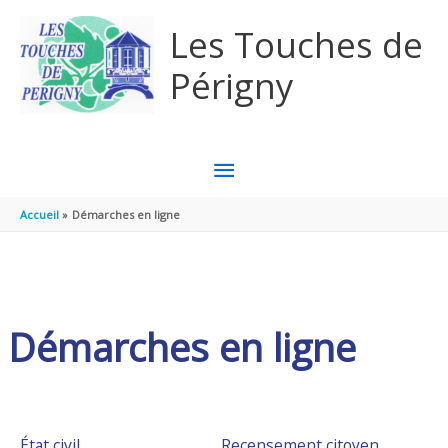
Aller au contenu
Aller au pied de page
Les Touches de
Périgny
MENU
PRINCIPAL
Accueil
Démarches en ligne
Démarches en ligne
État civil
Recensement citoyen