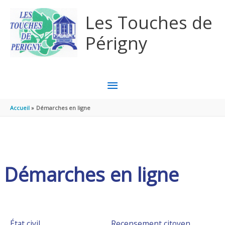
Aller au contenu
Aller au pied de page
Les Touches de
Périgny
MENU
PRINCIPAL
Accueil
Démarches en ligne
Démarches en ligne
État civil
Recensement citoyen