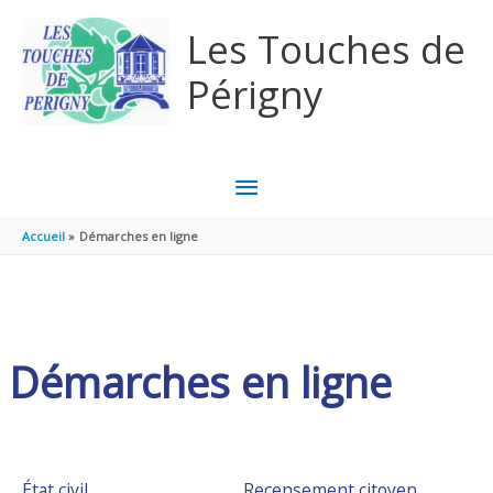
Aller au contenu
Aller au pied de page
Les Touches de
Périgny
MENU
PRINCIPAL
Accueil
Démarches en ligne
Démarches en ligne
État civil
Recensement citoyen