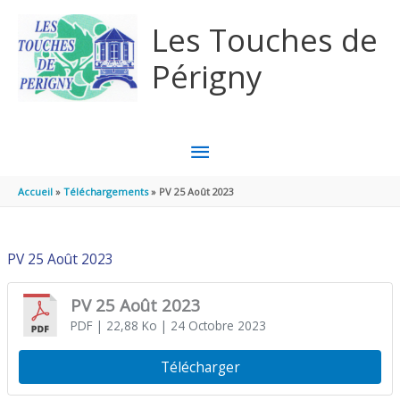
Aller au contenu
Aller au pied de page
Les Touches de
Périgny
MENU
PRINCIPAL
Accueil
Téléchargements
PV 25 Août 2023
PV 25 Août 2023
PV 25 Août 2023
PDF
| 22,88 Ko
| 24 Octobre 2023
Télécharger