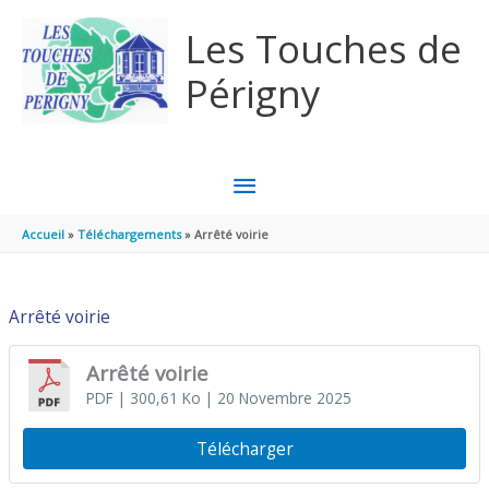
Aller au contenu
Aller au pied de page
Les Touches de
Périgny
MENU
PRINCIPAL
Accueil
Téléchargements
Arrêté voirie
Arrêté voirie
Arrêté voirie
PDF
| 300,61 Ko
| 20 Novembre 2025
Télécharger