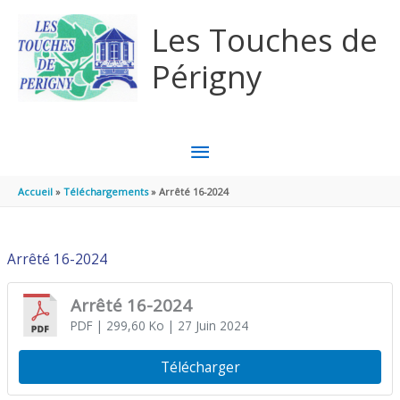
Aller au contenu
Aller au pied de page
Les Touches de
Périgny
MENU
PRINCIPAL
Accueil
Téléchargements
Arrêté 16-2024
Arrêté 16-2024
Arrêté 16-2024
PDF
| 299,60 Ko
| 27 Juin 2024
Télécharger