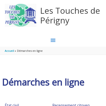
Aller au contenu
Aller au pied de page
Les Touches de
Périgny
MENU
PRINCIPAL
Accueil
Démarches en ligne
Démarches en ligne
État civil
Recensement citoyen