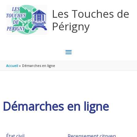
Aller au contenu
Aller au pied de page
Les Touches de
Périgny
MENU
PRINCIPAL
Accueil
Démarches en ligne
Démarches en ligne
État civil
Recensement citoyen