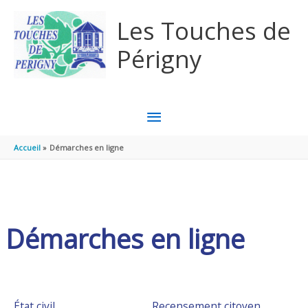
Aller au contenu
Aller au pied de page
Les Touches de
Périgny
MENU
PRINCIPAL
Accueil
Démarches en ligne
Démarches en ligne
État civil
Recensement citoyen