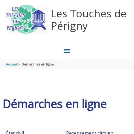
Aller au contenu
Aller au pied de page
Les Touches de
Périgny
MENU
PRINCIPAL
Accueil
Démarches en ligne
Démarches en ligne
État civil
Recensement citoyen