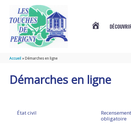
Aller au contenu
Aller au pied de page
DÉCOUVRIR
VOTRE
COMMUNE
Accueil
Démarches en ligne
DES
Démarches en ligne
TOUCHES
DE
État civil
Recensement
obligatoire
PÉRIGNY