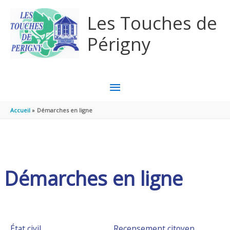
Aller au contenu
Aller au pied de page
Les Touches de
Périgny
MENU
PRINCIPAL
Accueil
Démarches en ligne
Démarches en ligne
État civil
Recensement citoyen