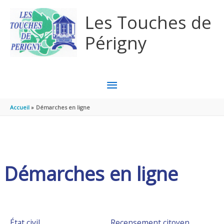
Aller au contenu
Aller au pied de page
Les Touches de
Périgny
MENU
PRINCIPAL
Accueil
Démarches en ligne
Démarches en ligne
État civil
Recensement citoyen