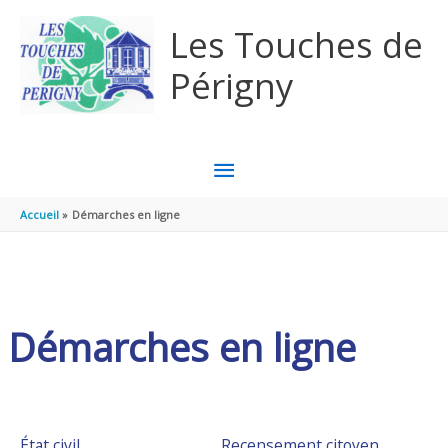
Aller au contenu
Aller au pied de page
Les Touches de
Périgny
MENU
PRINCIPAL
Accueil
Démarches en ligne
Démarches en ligne
État civil
Recensement citoyen