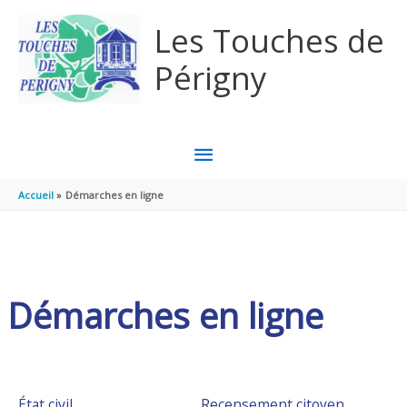
Aller au contenu
Aller au pied de page
Les Touches de
Périgny
MENU
PRINCIPAL
Accueil
Démarches en ligne
Démarches en ligne
État civil
Recensement citoyen