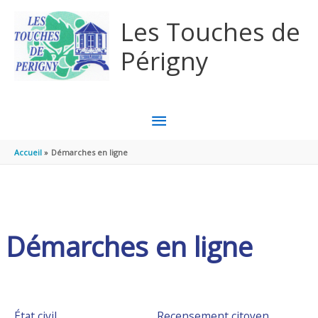
Aller au contenu
Aller au pied de page
Les Touches de
Périgny
MENU
PRINCIPAL
Accueil
Démarches en ligne
Démarches en ligne
État civil
Recensement citoyen