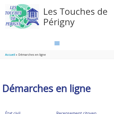
Aller au contenu
Aller au pied de page
Les Touches de
Périgny
MENU
PRINCIPAL
Accueil
Démarches en ligne
Démarches en ligne
État civil
Recensement citoyen