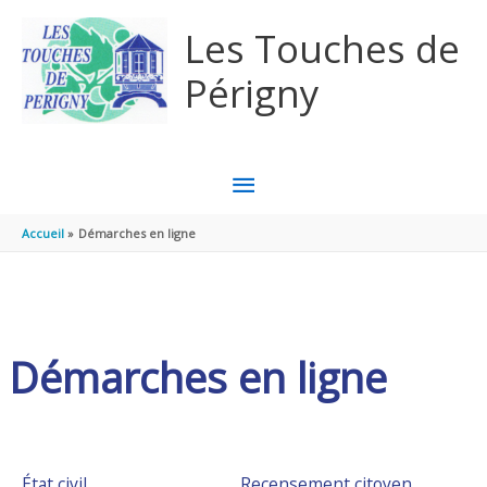
Aller au contenu
Aller au pied de page
Les Touches de
Périgny
MENU
PRINCIPAL
Accueil
Démarches en ligne
Démarches en ligne
État civil
Recensement citoyen